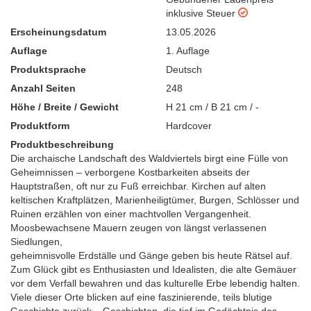
inklusive Steuer
Erscheinungsdatum
13.05.2026
Auflage
1. Auflage
Produktsprache
Deutsch
Anzahl Seiten
248
Höhe / Breite / Gewicht
H 21 cm / B 21 cm / -
Produktform
Hardcover
Produktbeschreibung
Die archaische Landschaft des Waldviertels birgt eine Fülle von
Geheimnissen – verborgene Kostbarkeiten abseits der
Hauptstraßen, oft nur zu Fuß erreichbar. Kirchen auf alten
keltischen Kraftplätzen, Marienheiligtümer, Burgen, Schlösser und
Ruinen erzählen von einer machtvollen Vergangenheit.
Moosbewachsene Mauern zeugen von längst verlassenen
Siedlungen,
geheimnisvolle Erdställe und Gänge geben bis heute Rätsel auf.
Zum Glück gibt es Enthusiasten und Idealisten, die alte Gemäuer
vor dem Verfall bewahren und das kulturelle Erbe lebendig halten.
Viele dieser Orte blicken auf eine faszinierende, teils blutige
Geschichte zurück – Geschichten, die tief im Gedächtnis des