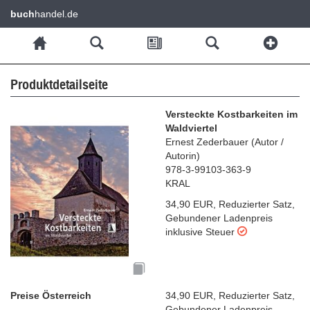
buch
handel.de
Produktdetailseite
Versteckte Kostbarkeiten im
Waldviertel
Ernest Zederbauer
(
Autor /
Autorin
)
978-3-99103-363-9
KRAL
34,90 EUR
,
Reduzierter Satz
,
Gebundener Ladenpreis
inklusive Steuer
Preise Österreich
34,90 EUR
,
Reduzierter Satz
,
Gebundener Ladenpreis