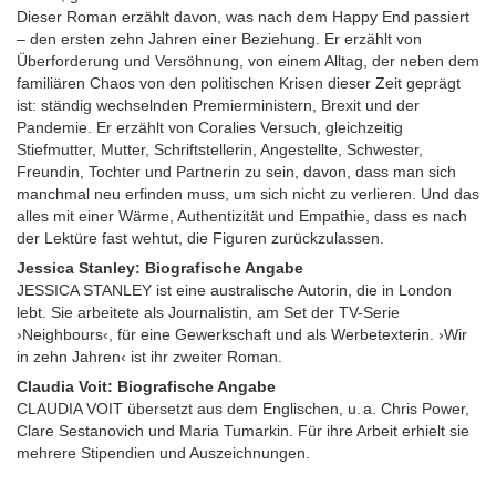
Dieser Roman erzählt davon, was nach dem Happy End passiert
– den ersten zehn Jahren einer Beziehung. Er erzählt von
Überforderung und Versöhnung, von einem Alltag, der neben dem
familiären Chaos von den politischen Krisen dieser Zeit geprägt
ist: ständig wechselnden Premierministern, Brexit und der
Pandemie. Er erzählt von Coralies Versuch, gleichzeitig
Stiefmutter, Mutter, Schriftstellerin, Angestellte, Schwester,
Freundin, Tochter und Partnerin zu sein, davon, dass man sich
manchmal neu erfinden muss, um sich nicht zu verlieren. Und das
alles mit einer Wärme, Authentizität und Empathie, dass es nach
der Lektüre fast wehtut, die Figuren zurückzulassen.
Jessica Stanley: Biografische Angabe
JESSICA STANLEY ist eine australische Autorin, die in London
lebt. Sie arbeitete als Journalistin, am Set der TV-Serie
›Neighbours‹, für eine Gewerkschaft und als Werbetexterin. ›Wir
in zehn Jahren‹ ist ihr zweiter Roman.
Claudia Voit: Biografische Angabe
CLAUDIA VOIT übersetzt aus dem Englischen, u. a. Chris Power,
Clare Sestanovich und Maria Tumarkin. Für ihre Arbeit erhielt sie
mehrere Stipendien und Auszeichnungen.