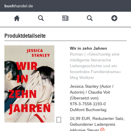
buch
handel.de
Produktdetailseite
Wir in zehn Jahren
Roman | »Gleichzeitig eine
intelligente literarische
Liebesgeschichte und ein
fesselndes Familiendrama«
Meg Wolitzer
Jessica Stanley
(
Autor /
Autorin
)
/
Claudia Voit
(
Übersetzt von
)
978-3-7558-1193-0
DuMont Buchverlag
16,99 EUR
,
Reduzierter Satz
,
Gebundener Ladenpreis
inklusive Steuer