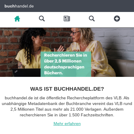
buch
handel.de