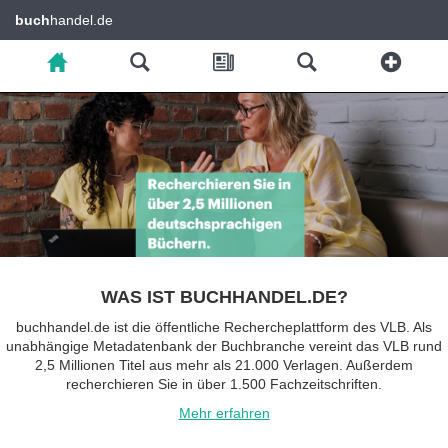
buch
handel.de