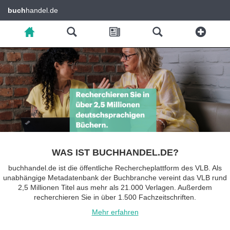
buch
handel.de