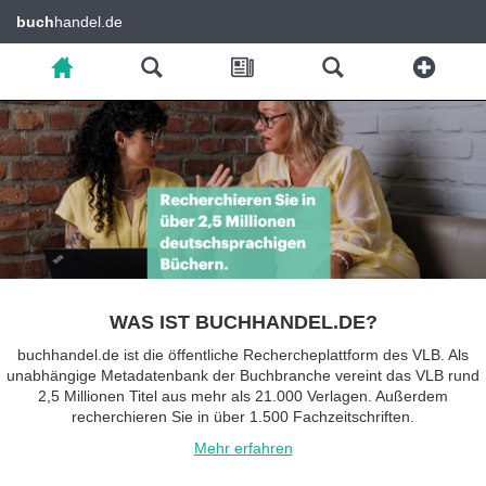
buch
handel.de