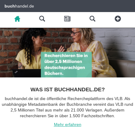
buch
handel.de