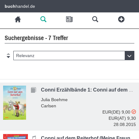
buch
handel.de
Suchergebnisse - 7 Treffer
Relevanz
Conni Erzählbände 1: Conni auf dem Reiterhof (farbig illustriert)
Julia Boehme
Carlsen
EUR(DE) 9,00
EUR(AT) 9,30
28.08.2015
Conni auf dem Reiterhof (Meine Freundin Conni - ab 6)