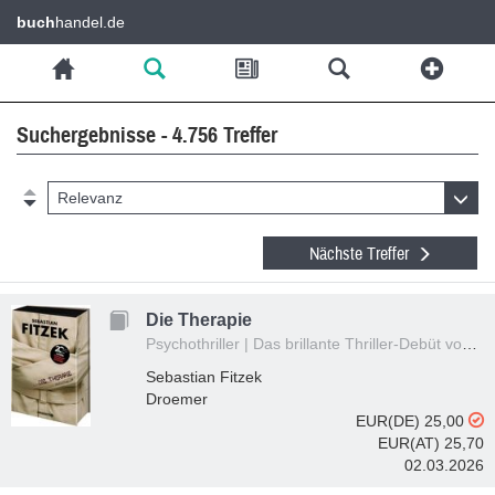
buch
handel.de
Suchergebnisse - 4.756 Treffer
Relevanz
Nächste Treffer
Die Therapie
Psychothriller | Das brillante Thriller-Debüt von Sebastian Fitzek jetzt als Hardcover-Sonderausgabe
Sebastian Fitzek
Droemer
EUR(DE) 25,00
EUR(AT) 25,70
02.03.2026