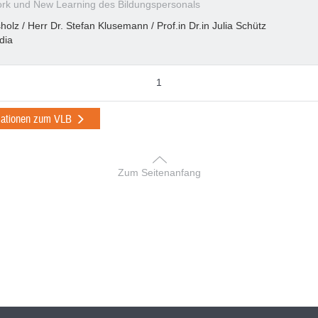
k und New Learning des Bildungspersonals
olz / Herr Dr. Stefan Klusemann / Prof.in Dr.in Julia Schütz
dia
1
mationen zum VLB
Zum Seitenanfang