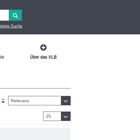
iterte Suche
iv
Über das VLB
Relevanz
25