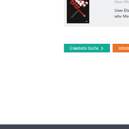
New Wor
Uwe Elsh
wbv Me
Erweiterte Suche
Infor