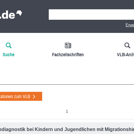
Erwe
Suche
Fachzeitschriften
VLB-Arch
mationen zum VLB
1