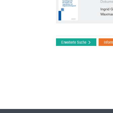
Dokumen
Ingrid 
Waxma
Erweiterte Suche
Infor