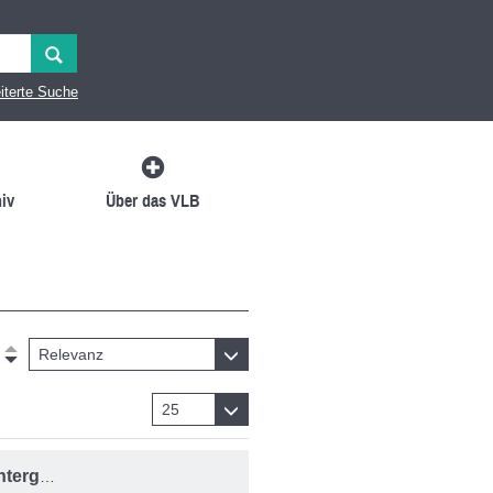
iterte Suche
iv
Über das VLB
Relevanz
25
Sprachdiagnostik bei Kindern und Jugendlichen mit Migrationshintergrund