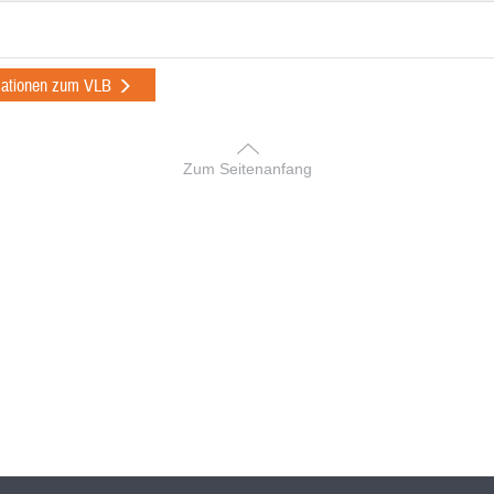
mationen zum VLB
Zum Seitenanfang