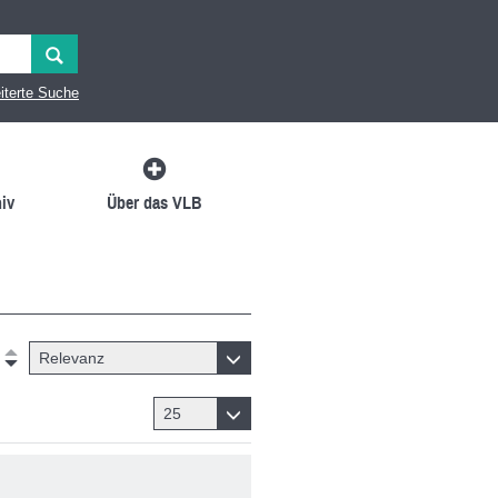
iterte Suche
iv
Über das VLB
Relevanz
25