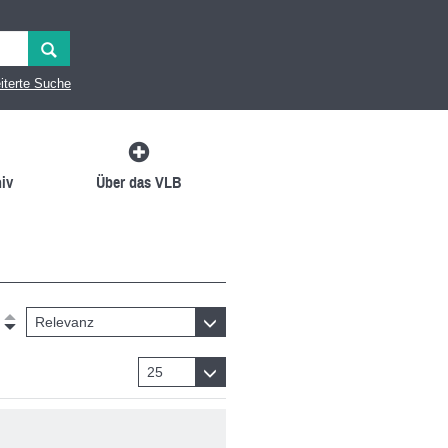
iterte Suche
iv
Über das VLB
Relevanz
25