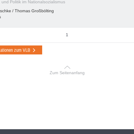
 und Politik im Nationalsozialismus
aschke / Thomas Großbölting
s
1
mationen zum VLB
Zum Seitenanfang