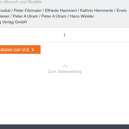
n Wunsch und Realität
roukal / Peter Filzmaier / Elfriede Hammerl / Kathrin Hämmerle / Erwin
ieser / Peter A Ulram / Peter A Ulram / Hans Winkler
g Verlag GmbH
1
mationen zum VLB
Zum Seitenanfang