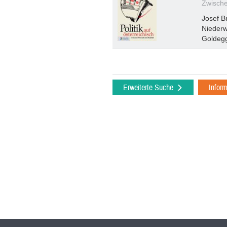
Zwische
Josef B
Niederw
Goldeg
Erweiterte Suche
Infor