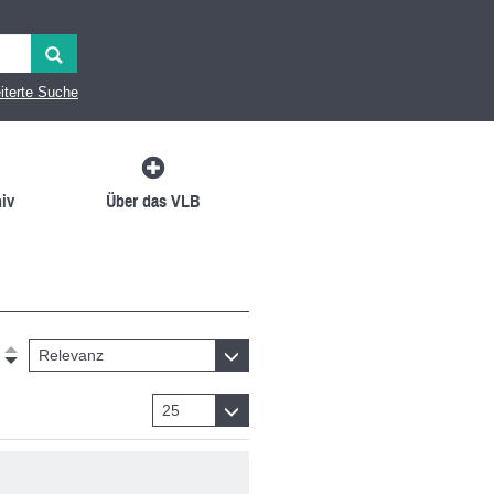
iterte Suche
iv
Über das VLB
Relevanz
25