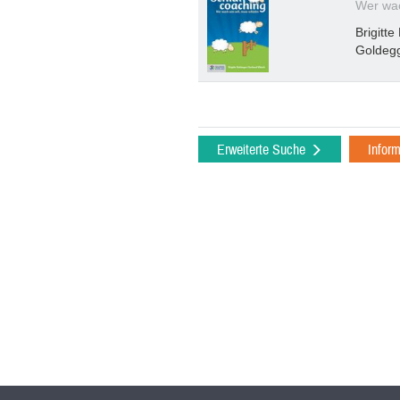
Wer wac
Brigitt
Goldeg
Erweiterte Suche
Infor