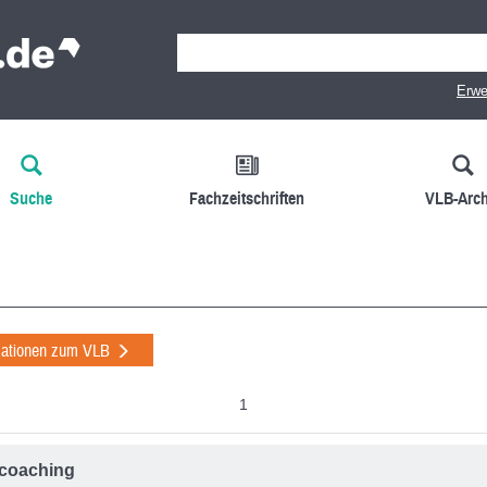
Erwe
Suche
Fachzeitschriften
VLB-Arch
mationen zum VLB
1
fcoaching