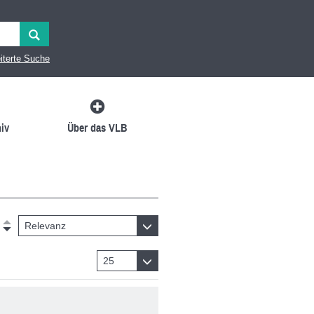
iterte Suche
iv
Über das VLB
Relevanz
25