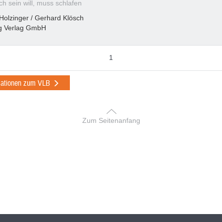
h sein will, muss schlafen
e Holzinger / Gerhard Klösch
g Verlag GmbH
1
mationen zum VLB
Zum Seitenanfang