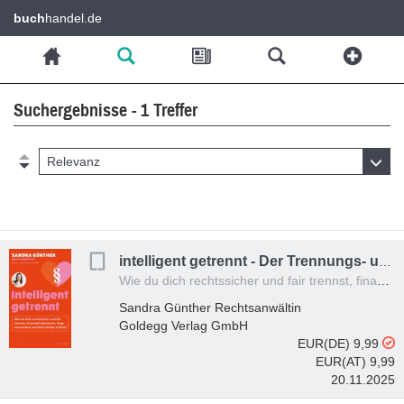
buch
handel.de
Suchergebnisse - 1 Treffer
Relevanz
intelligent getrennt - Der Trennungs- und Scheidungsratgeber für Frauen - Scheidung - Trennung - Unterhalt - Obsorge
Wie du dich rechtssicher und fair trennst, finanziell absicherst, Ärger vermeidest und deine Kinder schützt
Sandra Günther Rechtsanwältin
Goldegg Verlag GmbH
EUR(DE) 9,99
EUR(AT) 9,99
20.11.2025