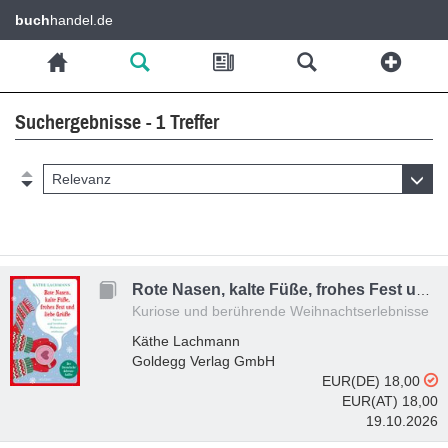
buch
handel.de
Suchergebnisse - 1 Treffer
Relevanz
Rote Nasen, kalte Füße, frohes Fest und liebe Grüße - der humorvolle, literarische Adventskaffee mit 24 Kapiteln zum Staunen, Lachen und Verschenken, Adventskalender
Kuriose und berührende Weihnachtserlebnisse
Käthe Lachmann
Goldegg Verlag GmbH
EUR(DE) 18,00
EUR(AT) 18,00
19.10.2026