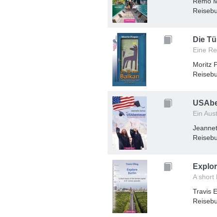
Remo M
Reisebu
Die Tü
Eine Re
Moritz 
Reisebu
USAbe
Ein Aus
Jeanne
Reisebu
Explor
A short
Travis E
Reisebu