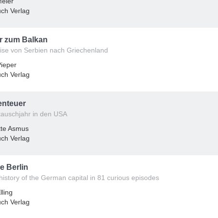
eier
ch Verlag
r zum Balkan
ise von Serbien nach Griechenland
Pieper
ch Verlag
nteuer
tauschjahr in den USA
tte Asmus
ch Verlag
e Berlin
 history of the German capital in 81 curious episodes
lling
ch Verlag