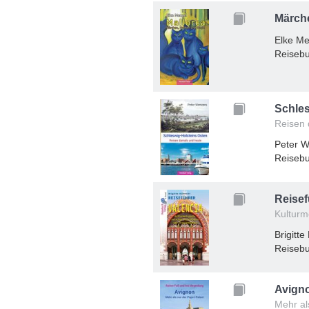
Märche
Elke Me
Reisebu
Schles
Reisen 
Peter 
Reisebu
Reisef
Kulturm
Brigitte
Reisebu
Avign
Mehr al