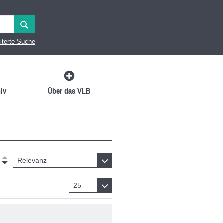
iterte Suche
iv
Über das VLB
Relevanz
25