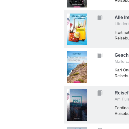
Reisebu
Alle I
Länderk
Hartmut 
Reisebu
Geschi
Mallorc
Karl Ot
Reisebu
Reisef
Am Puls
Ferdin
Reisebu