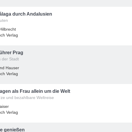
álaga durch Andalusien
uten
 Hilbrecht
ch Verlag
ührer Prag
 der Stadt
and Hauser
ch Verlag
Tagen als Frau allein um die Welt
rze und bezahlbare Weltreise
aiser
ch Verlag
ve genießen