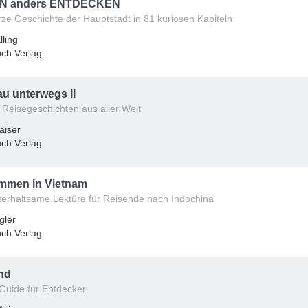
N anders ENTDECKEN
rze Geschichte der Hauptstadt in 81 kuriosen Kapiteln
lling
ch Verlag
au unterwegs II
 Reisegeschichten aus aller Welt
aiser
ch Verlag
ommen in Vietnam
terhaltsame Lektüre für Reisende nach Indochina
gler
ch Verlag
nd
-Guide für Entdecker