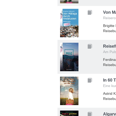
Von M
Reisero
Brigitte
Reisebu
Reisef
Am Puls
Ferdin
Reisebu
In 60 
Eine ku
Astrid K
Reisebu
Algar