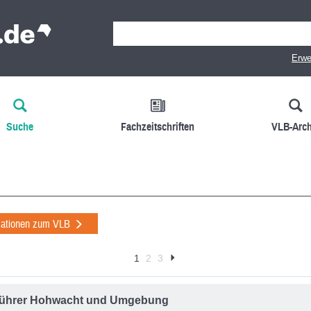
Erwe
Suche
Fachzeitschriften
VLB-Arch
mationen zum VLB
1
2
3
führer Hohwacht und Umgebung