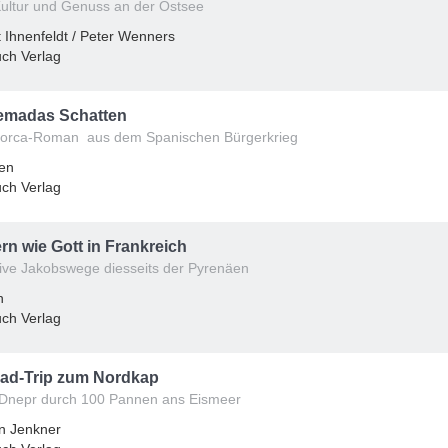
Kultur und Genuss an der Ostsee
 Ihnenfeldt / Peter Wenners
ch Verlag
emadas Schatten
lorca-Roman aus dem Spanischen Bürgerkrieg
ten
ch Verlag
n wie Gott in Frankreich
tive Jakobswege diesseits der Pyrenäen
n
ch Verlag
rad-Trip zum Nordkap
 Dnepr durch 100 Pannen ans Eismeer
an Jenkner