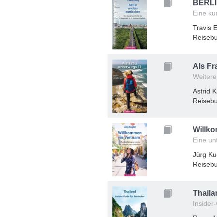
BERLI
Eine ku
Travis E
Reisebu
Als Fr
Weitere
Astrid K
Reisebu
Willk
Eine un
Jürg Ku
Reisebu
Thaila
Insider