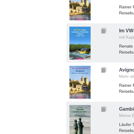
Rainer 
Reisebu
Im VW-
mit Kaj
Renate 
Reisebu
Avign
Mehr al
Rainer 
Reisebu
Gambia
Meine E
Läufer 
Reisebu