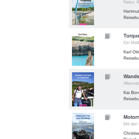
Natur, 
Hartmut
Reisebu
Torqu
Ein Mal
Karl Ot
Reisebu
Wander
Alterna
Kai Bor
Reisebu
Motor
Mit der
Christi