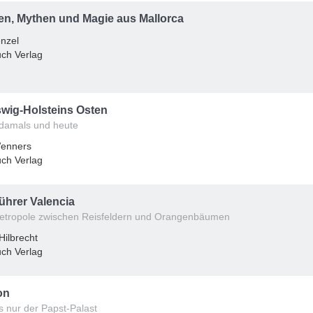
n, Mythen und Magie aus Mallorca
nzel
ch Verlag
wig-Holsteins Osten
damals und heute
Wenners
ch Verlag
ührer Valencia
etropole zwischen Reisfeldern und Orangenbäumen
 Hilbrecht
ch Verlag
on
s nur der Papst-Palast