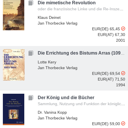
Die mimetische Revolution
oder die französische Linke und die Re-Inszenierung der französischen Revolution im neunzehnten Jahrhundert (1830-1871)
Klaus Deinet
Jan Thorbecke Verlag
EUR(DE) 65,45
EUR(AT) 67,30
2001
Die Errichtung des Bistums Arras (1093/1094)
Lotte Kery
Jan Thorbecke Verlag
EUR(DE) 69,54
EUR(AT) 71,50
1994
Der König und die Bücher
Sammlung, Nutzung und Funktion der königlichen Bibliothek am spätmittelalterlichen Hof in Frankreich
Dr. Vanina Kopp
Jan Thorbecke Verlag
EUR(DE) 59,00