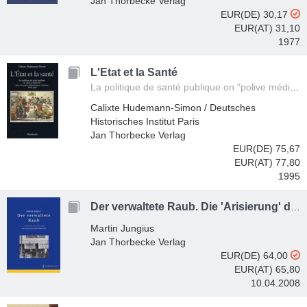
Jan Thorbecke Verlag
EUR(DE) 30,17
EUR(AT) 31,10
1977
L'Etat et la Santé
La politique de santé publique on "polive médicale" dans les quatre départements rhénans, 1794-1814
Calixte Hudemann-Simon / Deutsches
Historisches Institut Paris
Jan Thorbecke Verlag
EUR(DE) 75,67
EUR(AT) 77,80
1995
Der verwaltete Raub. Die 'Arisierung' der Wirtschaft in Frankreich 1940-1944
Martin Jungius
Jan Thorbecke Verlag
EUR(DE) 64,00
EUR(AT) 65,80
10.04.2008