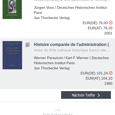
Jürgen Voss / Deutsches Historisches Institut
Paris
Jan Thorbecke Verlag
EUR(DE) 76,00
EUR(AT) 78,20
2001
Histoire comparée de l'administration (IVème - XVIIIème siècles)
Actes du XIVe colloque historique franco-allemand, Tours, 27 mars - 1er avril 1977 organisé en collaboration avec le Centre d'Etudes Supérieures de la Renaissance par l'Institut Historique Allemand de Paris
Werner Paravicini / Karl F Werner / Deutsches
Historisches Institut Paris
Jan Thorbecke Verlag
EUR(DE) 101,24
EUR(AT) 104,10
1980
Nächste Treffer
Zum Seitenanfang