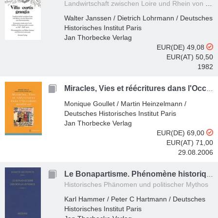
Landwirtschaft zwischen Loire und Rhein von der Römerzeit zum Hochmittelalter. 16. Deutsch-französisches Historikerkolloquium des Deutschen Historischen Instituts Paris. Xanten, 28.9.-1.10.1980
Walter Janssen / Dietrich Lohrmann / Deutsches
Historisches Institut Paris
Jan Thorbecke Verlag
EUR(DE) 49,08
EUR(AT) 50,50
1982
Miracles, Vies et réécritures dans l'Occident médiéval
Monique Goullet / Martin Heinzelmann /
Deutsches Historisches Institut Paris
Jan Thorbecke Verlag
EUR(DE) 69,00
EUR(AT) 71,00
29.08.2006
Le Bonapartisme. Phénomène historique et mythe politique. Der Bonapartismus. Historisches Phänomen und politischer Mythos
Historisches Phänomen und politischer Mythos
Karl Hammer / Peter C Hartmann / Deutsches
Historisches Institut Paris