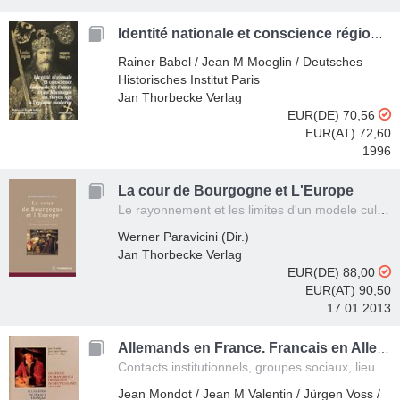
Identité nationale et conscience régionale en France et en allemagne du Moyen Age à l époque moderne
Rainer Babel / Jean M Moeglin / Deutsches
Historisches Institut Paris
Jan Thorbecke Verlag
EUR(DE) 70,56
EUR(AT) 72,60
1996
La cour de Bourgogne et L'Europe
Le rayonnement et les limites d'un modele culturel
Werner Paravicini (Dir.)
Jan Thorbecke Verlag
EUR(DE) 88,00
EUR(AT) 90,50
17.01.2013
Allemands en France. Francais en Allemagne. 1715-1789 /Deutsche in Frankreich. Franzosen in Deutschland. 1715-1789
Contacts institutionnels, groupes sociaux, lieux d'échanges /Institutionelle Verbindungen, soziale Gruppen, Stätten des Austausches
Jean Mondot / Jean M Valentin / Jürgen Voss /