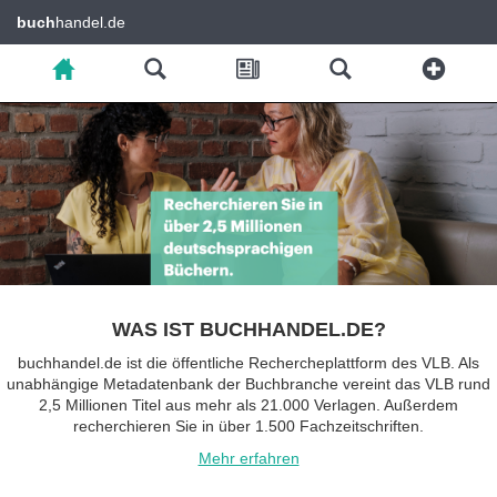
buch
handel.de