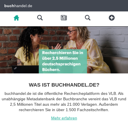
buch
handel.de